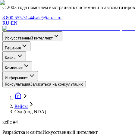
С 2003 года помогаем выстраивать системный и автоматизиро
8 800 555-31-44
sale@tab-is.ru
RU
·
EN
Искусственный интеллект
Решения
Кейсы
Компания
Информация
Консультация
Записаться на консультацию
Кейсы
Суд (под NDA)
кейс
#
4
Разработка и сайты
Искусственный интеллект