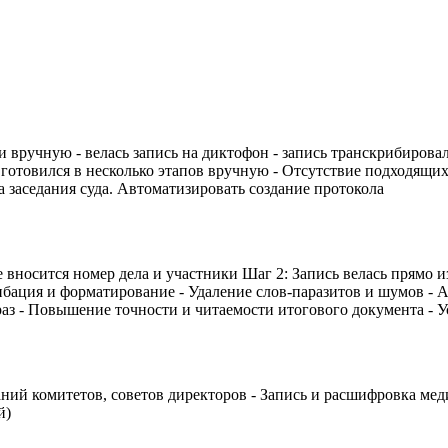
и вручную - велась запись на диктофон - запись транскрибировал
л готовился в несколько этапов вручную - Отсутствие подходящих
ла заседания суда. Автоматизировать создание протокола
е вносится номер дела и участники Шаг 2: Запись велась прямо 
рибация и форматирование - Удаление слов-паразитов и шумов -
раз - Повышение точности и читаемости итогового документа - У
ний комитетов, советов директоров - Запись и расшифровка мед
й)