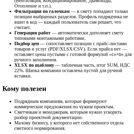
(Вентиляция, Кондиционирование, Дымоходы,
Отопление и т.п.).
Фильтрация по галочкам
— в смету попадают только
позиции выбранных разделов. Профиль подрядчика не
вшит в код — каждый пользователь сам решает, что
считает.
Генерация работ
— автоматически дополняет смету
типовыми монтажными работами.
Подбор цен
— сопоставляет позиции с прайс‑листами
товаров и услуг (PDF/XLSX/CSV). Если прайса нет —
оставляет цены пустыми с готовой формулой
для
=Cn*Dn
ручного заполнения.
XLSX по шаблону
— табличная часть, итог SUM, НДС
22%. Шапка компании оставлена пустой для ручной
вставки.
Кому полезен
Подрядным компаниям, которые формируют
коммерческие предложения по чужим проектам.
Сметчикам и менеджерам, которым нужно ускорить
разбор проектной документации.
Малому бизнесу, у которого нет собственного отдела
сметного нормирования.