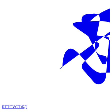
RT
TC
VC
ТЖ
Д