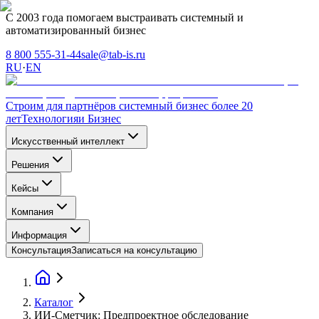
С 2003 года помогаем выстраивать системный и
автоматизированный бизнес
8 800 555-31-44
sale@tab-is.ru
RU
·
EN
Строим для партнёров системный бизнес более 20
лет
Технология
и Бизнес
Искусственный интеллект
Решения
Кейсы
Компания
Информация
Консультация
Записаться на консультацию
Каталог
ИИ-Сметчик: Предпроектное обследование