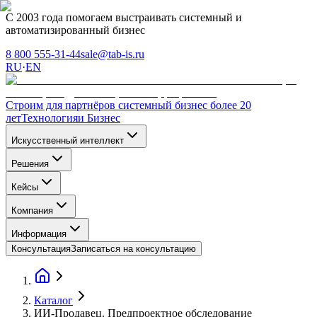
С 2003 года помогаем выстраивать системный и
автоматизированный бизнес
8 800 555-31-44
sale@tab-is.ru
RU
·
EN
Строим для партнёров системный бизнес более 20
лет
Технология
и Бизнес
Искусственный интеллект
Решения
Кейсы
Компания
Информация
Консультация
Записаться на консультацию
Каталог
ИИ-Продавец. Предпроектное обследование