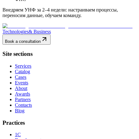
Внедряем УНФ за 2–4 недели: настраиваем процессы,
переносим данные, обучаем команду.
Technologies
& Business
Book a consultation
Site sections
Services
Catalog
Cases
Events
About
Awards
Partners
Contacts
Blog
Practices
1C