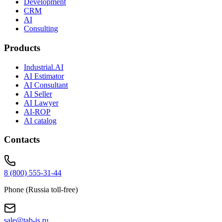
Development
CRM
AI
Consulting
Products
Industrial.AI
AI Estimator
AI Consultant
AI Seller
AI Lawyer
AI-ROP
AI catalog
Contacts
8 (800) 555-31-44
Phone (Russia toll-free)
sale@tab-is.ru