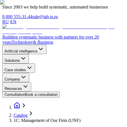
Since 2003 we help build systematic, automated businesses
8 800 555-31-44
sale@tab-is.ru
RU
·
EN
Building systematic business with partners for over 20
years
Technology
& Business
Artificial intelligence
Solutions
Case studies
Company
Resources
Consultation
Book a consultation
Catalog
1C: Management of Our Firm (UNF)