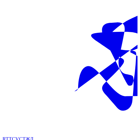
RT
TC
VC
ТЖ
Д