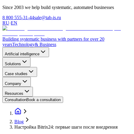
Since 2003 we help build systematic, automated businesses
8 800 555-31-44
sale@tab-is.ru
RU
·
EN
Building systematic business with partners for over 20
years
Technology
& Business
Artificial intelligence
Solutions
Case studies
Company
Resources
Consultation
Book a consultation
Blog
Настройка Bitrix24: первые шаги после внедрения