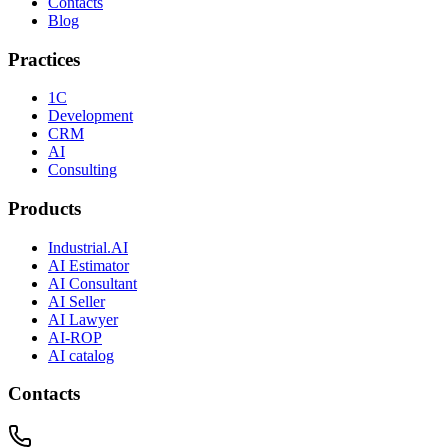
Contacts
Blog
Practices
1C
Development
CRM
AI
Consulting
Products
Industrial.AI
AI Estimator
AI Consultant
AI Seller
AI Lawyer
AI-ROP
AI catalog
Contacts