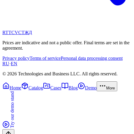
RT
TC
VC
ТЖ
Д
Prices are indicative and not a public offer. Final terms are set in the
agreement.
Privacy policy
Terms of service
Personal data processing consent
RU
·
EN
© 2026 Technologies and Business LLC. All rights reserved.
Home
Catalog
Cases
Blog
Demo
More
Try our demo stand