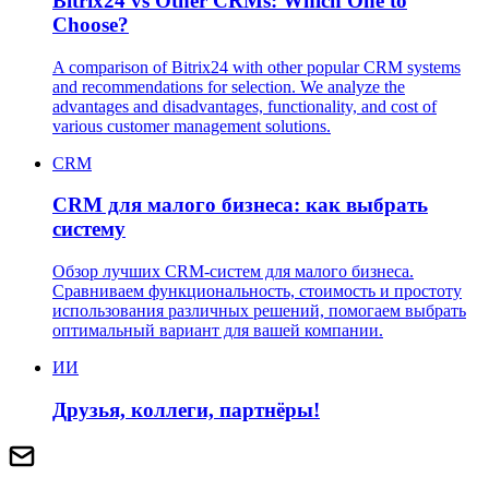
Bitrix24 vs Other CRMs: Which One to
Choose?
A comparison of Bitrix24 with other popular CRM systems
and recommendations for selection. We analyze the
advantages and disadvantages, functionality, and cost of
various customer management solutions.
CRM
CRM для малого бизнеса: как выбрать
систему
Обзор лучших CRM-систем для малого бизнеса.
Сравниваем функциональность, стоимость и простоту
использования различных решений, помогаем выбрать
оптимальный вариант для вашей компании.
ИИ
Друзья, коллеги, партнёры!